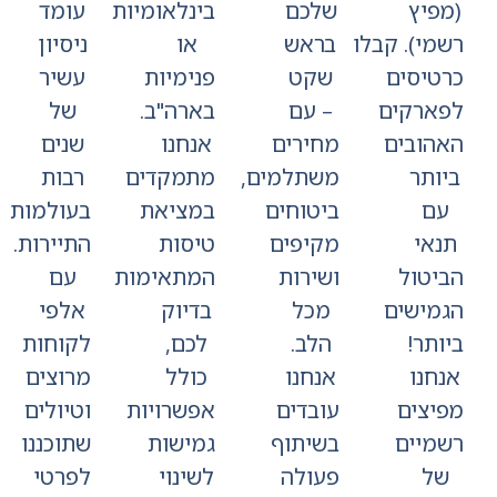
פיץ
שלכם
בינלאומיות
עומד
מי). קבלו
בראש
או
ניסיון
טיסים
שקט
פנימיות
עשיר
ארקים
– עם
בארה"ב.
של
הובים
מחירים
אנחנו
שנים
ותר
משתלמים,
מתמקדים
רבות
ם
ביטוחים
במציאת
בעולמות
אי
מקיפים
טיסות
התיירות.
יטול
ושירות
המתאימות
עם
מישים
מכל
בדיוק
אלפי
תר!
הלב.
לכם,
לקוחות
חנו
אנחנו
כולל
מרוצים
יצים
עובדים
אפשרויות
וטיולים
מיים
בשיתוף
גמישות
שתוכננו
ל
פעולה
לשינוי
לפרטי