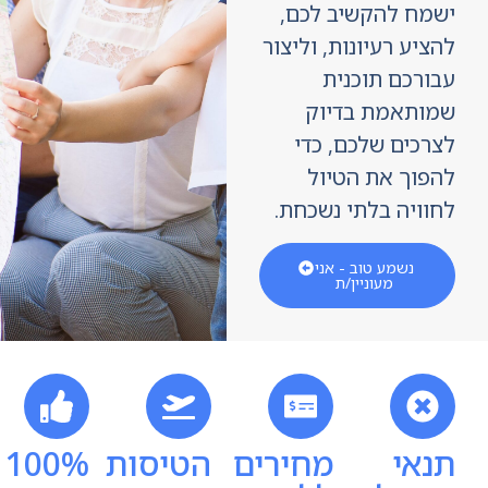
מח להקשיב לכם,
יע רעיונות, וליצור
ורכם תוכנית
ותאמת בדיוק
רכים שלכם, כדי
פוך את הטיול
וויה בלתי נשכחת.
נשמע טוב - אני
מעוניין/ת
אי
מחירים
הטיסות
100%