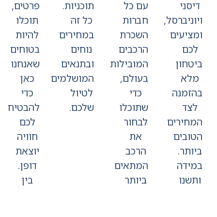
סני
עם כל
תוכניות.
פרטים,
ניברסל,
חברות
כל זה
תוכלו
ציעים
השכרת
במחירים
להיות
כם
הרכבים
נוחים
בטוחים
טחון
המובילות
ובתנאים
שאנחנו
לא
בעולם,
המושלמים
כאן
זמנה
כדי
לטיול
כדי
צד
שתוכלו
שלכם.
להבטיח
חירים
לבחור
לכם
ובים
את
חוויה
תר.
הרכב
יוצאת
ידה
המתאים
דופן.
שנו
ביותר
בין
ניות,
לצרכים
אם
כלו
שלכם
מדובר