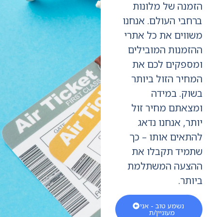
מנה של מלונות
חבי העולם. אנחנו
ווים את כל אתרי
זמנות המובילים
ספקים לכם את
חיר הזול ביותר
וק. במידה
צאתם מחיר זול
ר, אנחנו נדאג
תאים אותו – כך
מיד תקבלו את
צעה המשתלמת
תר.
נשמע טוב - אני
מעוניין/ת