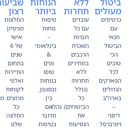
טול
ללא
הנוחות
שביעות
ולים
תחרות
ביותר
רצון
טיסים
עובדים
טיסות
המלצות
ם
עם כל
נוחות
מניסיון
אי
חברות
–
אישי
יטול
השכרת
בינלאומי
של 6
כי
הרכבים
&
שנים
בים
במחירים
פנים
בתחום
כל
ללא
טוסו
התיירות
ארקים
תחרות!
בנוחות
ואלפי
דולים
(כולל
ובסגנון,
לקוחות
רה"ב
כל
בין
מרוצים. מאחורי
–
הביטוחים). נהלו
אם
כל
סני
את
מדובר
המלצה
ניברסל
הנסיעות
בטיסות
שלנו